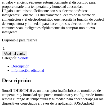
el valor y encienda/apague automáticamente el dispositivo para
proporcionarle una temperatura y humedad adecuadas.
Hágalo usted mismo fácilmente con sus electrodomésticos
inteligentes: Conecte TH directamente al centro de la fuente de
alimentación y el electrodoméstico que necesita la función de control
de temperatura y humedad para hacer que sus electrodomésticos
comunes sean inteligentes rápidamente sin comprar uno nuevo
inteligente.
Disponible para reserva
SONOFF
TH10/TH16:
Añadir al carrito
Interruptor
Categoría:
Sonoff
inteligente
WiFi
Descripción
para
Información adicional
monitoreo
de
Descripción
temperatura
y
Sonoff TH10/TH16 es un interruptor inalámbrico de monitoreo de
humedad
temperatura y humedad que puede monitorear y configurar de forma
quantity
remota el rango de temperatura y humedad para encender/apagar los
dispositivos conectados a través de la aplicación iOS/Android