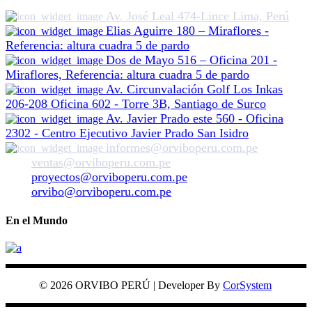
Av. José Leal 474-Lince Lima, Perú
Elias Aguirre 180 – Miraflores -
Referencia: altura cuadra 5 de pardo
Dos de Mayo 516 – Oficina 201 -
Miraflores, Referencia: altura cuadra 5 de pardo
Av. Circunvalación Golf Los Inkas
206-208 Oficina 602 - Torre 3B, Santiago de Surco
Av. Javier Prado este 560 - Oficina
2302 - Centro Ejecutivo Javier Prado San Isidro
informes@orviboperu.com.pe
ventas@orviboperu.com.pe
proyectos@orviboperu.com.pe
orvibo@orviboperu.com.pe
En el Mundo
© 2026 ORVIBO PERÚ | Developer By
CorSystem