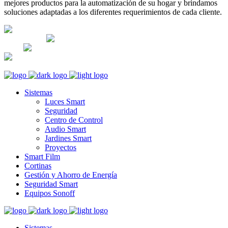
mejores productos para la automatización de su hogar y brindamos
soluciones adaptadas a los diferentes requerimientos de cada cliente.
Lunes-Sábado: 8am - 5pm; Domingo:
CERRADO
Av. José Leal 474-Lince Lima,
Perú
+51 983270360
+51 983270360
informes@orviboperu.com.pe
orvibo@orviboperu.com.pe
Sistemas
Luces Smart
Seguridad
Centro de Control
Audio Smart
Jardines Smart
Proyectos
Smart Film
Cortinas
Gestión y Ahorro de Energía
Seguridad Smart
Equipos Sonoff
Sistemas