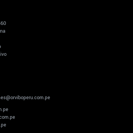
560
ina
-
o
ivo
mes@orviboperu.com.pe
m.pe
.com.pe
.pe