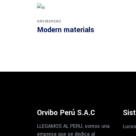
ORVIBOPERÚ
Modern materials
Orvibo Perú S.A.C
Sis
LLEGAMOS AL PERU, somos una
Luces
empresa que se dedica al