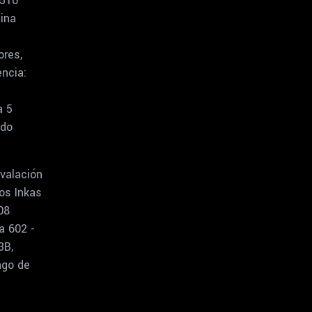
516
ina
ores,
ncia:
a 5
rdo
valación
os Inkas
08
a 602 -
3B,
ago de