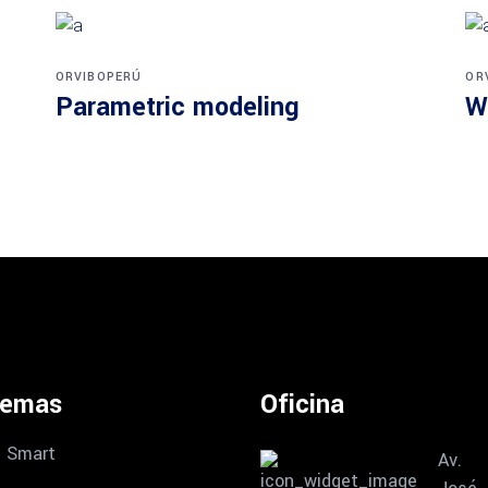
ORVIBOPERÚ
OR
Parametric modeling
W
temas
Oficina
 Smart
Av.