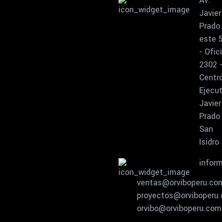
Av.
Javier
Prado
este 
- Ofic
2302 
Centr
Ejecut
Javier
Prado
San
Isidro
infor
ventas@orviboperu.co
proyectos@orviboperu
orvibo@orviboperu.com