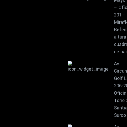
Mayo 
– Ofic
201 -
Mirafl
Refere
altura
cuadr
de pa
Av.
Circun
Golf L
206-2
Oficin
Torre 
Santi
Surco