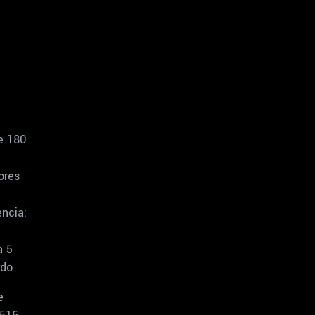
e 180
ores
ncia:
a 5
rdo
e