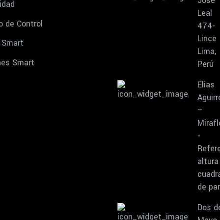
José
idad
Leal
o de Control
474-
Lince
 Smart
Lima,
nes Smart
Perú
Elias
Aguirr
–
Mirafl
-
Refere
altura
cuadr
de pa
Dos d