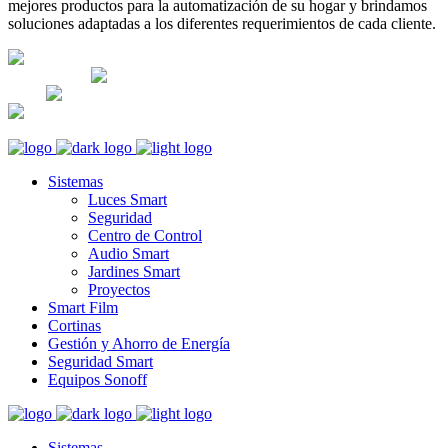
mejores productos para la automatización de su hogar y brindamos
soluciones adaptadas a los diferentes requerimientos de cada cliente.
Lunes-Sábado: 8am - 5pm; Domingo:
CERRADO
Av. José Leal 474-Lince Lima,
Perú
+51 983270360
+51 983270360
informes@orviboperu.com.pe
orvibo@orviboperu.com.pe
Sistemas
Luces Smart
Seguridad
Centro de Control
Audio Smart
Jardines Smart
Proyectos
Smart Film
Cortinas
Gestión y Ahorro de Energía
Seguridad Smart
Equipos Sonoff
Sistemas