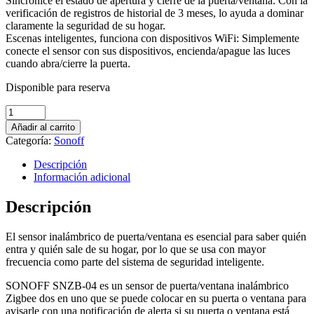
Sincronice el estado de apertura y cierre de la puerta/ventana. Con la
verificación de registros de historial de 3 meses, lo ayuda a dominar
claramente la seguridad de su hogar.
Escenas inteligentes, funciona con dispositivos WiFi: Simplemente
conecte el sensor con sus dispositivos, encienda/apague las luces
cuando abra/cierre la puerta.
Disponible para reserva
SONOFF
SNZB-
Añadir al carrito
04
Categoría:
Sonoff
–
Sensor
Descripción
de
Información adicional
puerta/ventana
inalámbrico
Descripción
Zigbee
quantity
El sensor inalámbrico de puerta/ventana es esencial para saber quién
entra y quién sale de su hogar, por lo que se usa con mayor
frecuencia como parte del sistema de seguridad inteligente.
SONOFF SNZB-04 es un sensor de puerta/ventana inalámbrico
Zigbee dos en uno que se puede colocar en su puerta o ventana para
avisarle con una notificación de alerta si su puerta o ventana está