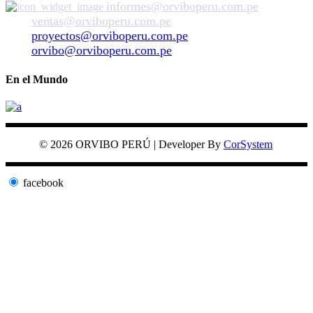
informes@orviboperu.com.pe
ventas@orviboperu.com.pe
proyectos@orviboperu.com.pe
orvibo@orviboperu.com.pe
En el Mundo
© 2026 ORVIBO PERÚ | Developer By
CorSystem
facebook