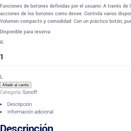
Funciones de botones definidas por el usuario: A través de l
acciones de los botones como desee. Controla varios dispos
Volumen compacto y comodidad: Con un práctico botón, pued
Disponible para reserva
SONOFF
SNZB-
01
–
Interruptor
inalámbrico
Añadir al carrito
Zigbee
Categoría:
Sonoff
quantity
Descripción
Información adicional
Descripción