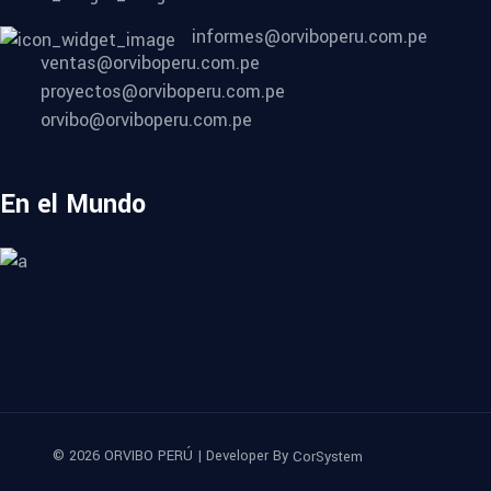
informes@orviboperu.com.pe
ventas@orviboperu.com.pe
proyectos@orviboperu.com.pe
orvibo@orviboperu.com.pe
En el Mundo
© 2026 ORVIBO PERÚ | Developer By
CorSystem