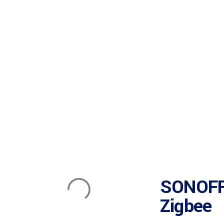
Sistemas
Smart Film
Cortinas
Gestión y
Smart
Ahorro
Seguridad
Equipos
Sistemas
Cortinas
Gestión y Ahorro de Energía
Seguridad Smart
Film
de
Smart
Sonoff
Energía
Equipos Sonoff
SONOFF 
Zigbee