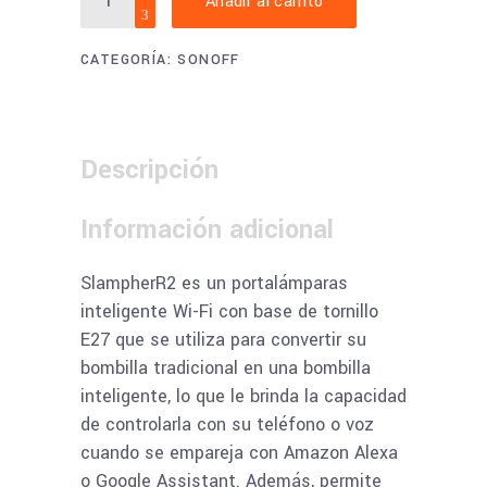
Añadir al carrito
SlampherR2
-
CATEGORÍA:
SONOFF
Soporte
de
luz
inteligente
Descripción
RF
y
Información adicional
WiFi
de
SlampherR2 es un portalámparas
433
inteligente Wi-Fi con base de tornillo
MHz
E27 que se utiliza para convertir su
quantity
bombilla tradicional en una bombilla
inteligente, lo que le brinda la capacidad
de controlarla con su teléfono o voz
cuando se empareja con Amazon Alexa
o Google Assistant. Además, permite