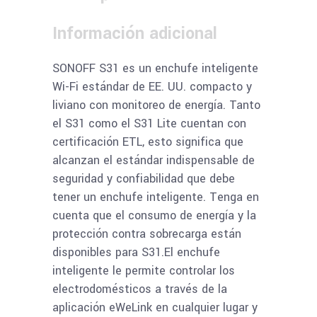
compacto
con
Información adicional
monitoreo
de
SONOFF S31 es un enchufe inteligente
energía
Wi-Fi estándar de EE. UU. compacto y
estándar
liviano con monitoreo de energía. Tanto
de
el S31 como el S31 Lite cuentan con
EE.
certificación ETL, esto significa que
UU.
alcanzan el estándar indispensable de
quantity
seguridad y confiabilidad que debe
tener un enchufe inteligente. Tenga en
cuenta que el consumo de energía y la
protección contra sobrecarga están
disponibles para S31.El enchufe
inteligente le permite controlar los
electrodomésticos a través de la
aplicación eWeLink en cualquier lugar y