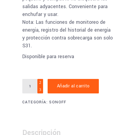
salidas adyacentes. Conveniente para
enchufar y usar.
Nota: Las funciones de monitoreo de
energía, registro del historial de energía
y protección contra sobrecarga son solo
S31.
Disponible para reserva
SONOFF
Añadir al carrito
S31/S31
LITE:
CATEGORÍA:
SONOFF
enchufe
inteligente
de
diseño
Descripción