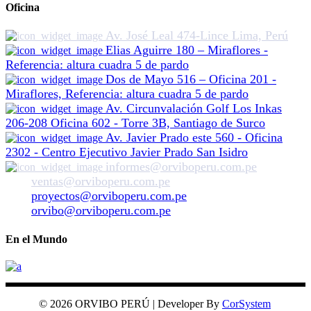
Oficina
Av. José Leal 474-Lince Lima, Perú
Elias Aguirre 180 – Miraflores -
Referencia: altura cuadra 5 de pardo
Dos de Mayo 516 – Oficina 201 -
Miraflores, Referencia: altura cuadra 5 de pardo
Av. Circunvalación Golf Los Inkas
206-208 Oficina 602 - Torre 3B, Santiago de Surco
Av. Javier Prado este 560 - Oficina
2302 - Centro Ejecutivo Javier Prado San Isidro
informes@orviboperu.com.pe
ventas@orviboperu.com.pe
proyectos@orviboperu.com.pe
orvibo@orviboperu.com.pe
En el Mundo
© 2026 ORVIBO PERÚ | Developer By
CorSystem