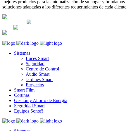
mejores productos para la automatización de su hogar y brindamos
soluciones adaptadas a los diferentes requerimientos de cada cliente.
Lunes-Sábado: 8am - 5pm; Domingo:
CERRADO
Av. José Leal 474-Lince Lima,
Perú
+51 983270360
+51 983270360
informes@orviboperu.com.pe
orvibo@orviboperu.com.pe
Sistemas
Luces Smart
Seguridad
Centro de Control
Audio Smart
Jardines Smart
Proyectos
Smart Film
Cortinas
Gestión y Ahorro de Energía
Seguridad Smart
Equipos Sonoff
Sistemas