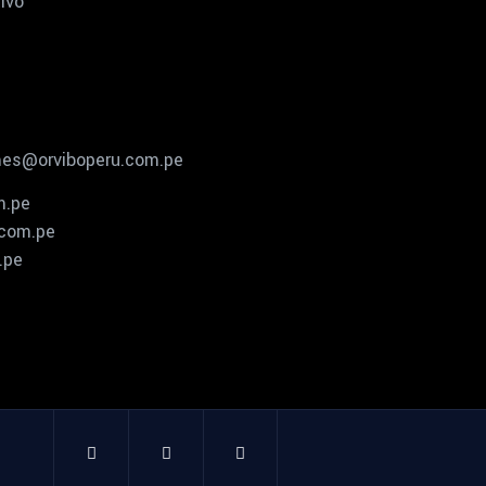
ivo
mes@orviboperu.com.pe
m.pe
.com.pe
.pe