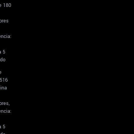
e 180
ores
ncia:
a 5
rdo
e
516
ina
ores,
ncia:
a 5