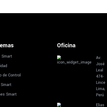
temas
Oficina
 Smart
Av.
José
idad
Leal
o de Control
474-
Lince
 Smart
Lima,
nes Smart
Perú
Elias