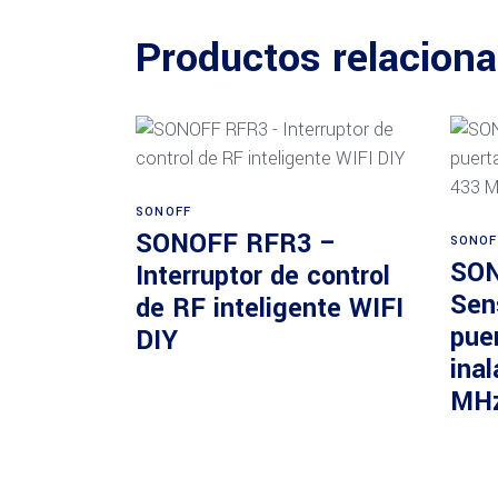
Productos relacion
Añadir al carrito
SONOFF
SONOFF RFR3 –
SONOF
SON
Interruptor de control
Sen
de RF inteligente WIFI
pue
DIY
ina
MH