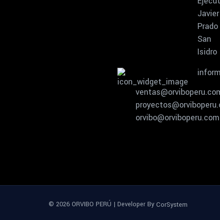
Ejecut
Javier
Prado
San
Isidro
infor
ventas@orviboperu.co
proyectos@orviboperu
orvibo@orviboperu.com
© 2026 ORVIBO PERÚ | Developer By
CorSystem