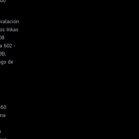
rdo
valación
os Inkas
08
a 602 -
3B,
ago de
560
ina
-
o