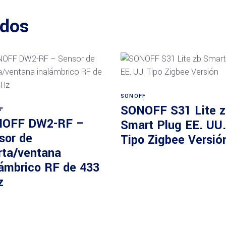
ados
Añadir al carrito
SONOFF
Añadir al carrito
SONOFF S31 Lite z
F
OFF DW2-RF –
Smart Plug EE. UU.
sor de
Tipo Zigbee Versió
rta/ventana
lámbrico RF de 433
z