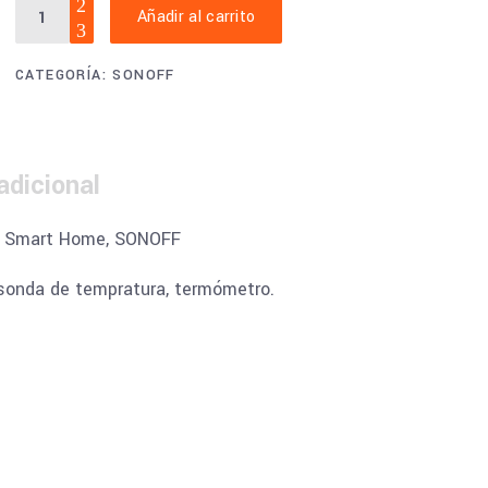
Sensor
Añadir al carrito
de
temperatura
CATEGORÍA:
SONOFF
impermeable
SONOFF
DS18B20
quantity
adicional
r, Smart Home, SONOFF
sonda de tempratura, termómetro.