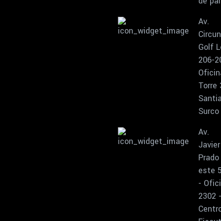
de pa
Av.
Circun
Golf L
206-2
Oficin
Torre 
Santi
Surco
Av.
Javier
Prado
este 
- Ofic
2302 
Centr