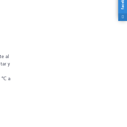
facebook
0
te al
tar y
5 ℃ a