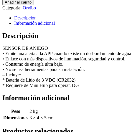
SW20-
Añadir al carrito
O
Categoría:
Orvibo
–
SENSOR
Descripción
DE
Información adicional
ANIEGO
quantity
Descripción
SENSOR DE ANIEGO
• Emite una alerta a la APP cuando existe un desbordamiento de agua 
• Enlace con más dispositivos de iluminación, seguridad y control.
• Consumo de energía ultra bajo.
• No se usa herramientas para su instalación.
– Incluye:
* Batería de Litio de 3 VDC (CR2032).
* Requiere de Mini Hub para operar. DG
Información adicional
Peso
2 kg
Dimensiones
3 × 4 × 5 cm
Productos relacionados