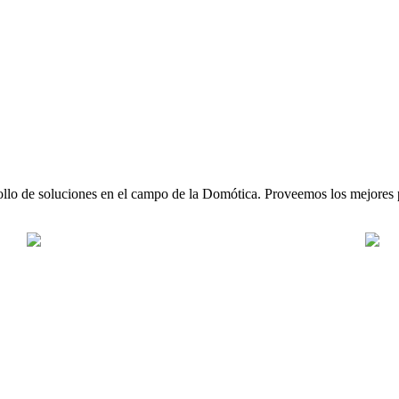
de soluciones en el campo de la Domótica. Proveemos los mejores pr
RADO
Av. José Leal 474-Lince Lima, Perú
iboperu.com.pe