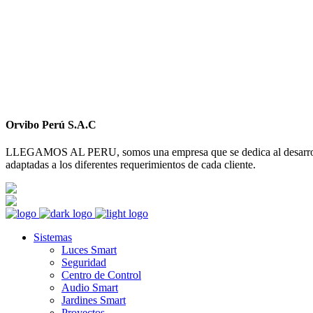
Orvibo Perú S.A.C
LLEGAMOS AL PERU, somos una empresa que se dedica al desarrollo 
adaptadas a los diferentes requerimientos de cada cliente.
Lunes-Sábado: 8am - 5pm; Domingo: CER
informes@orviboperu.com.pe
orvibo@orv
Sistemas
Luces Smart
Seguridad
Centro de Control
Audio Smart
Jardines Smart
Proyectos