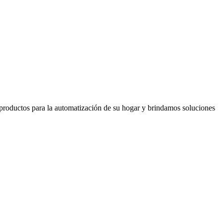
oductos para la automatización de su hogar y brindamos soluciones
+51 983270360
+51 983270360