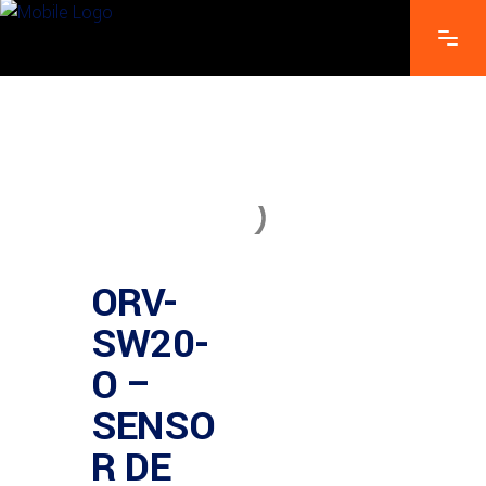
ORV-
SW20-
O –
SENSO
R DE