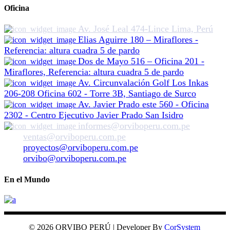
Oficina
Av. José Leal 474-Lince Lima, Perú
Elias Aguirre 180 – Miraflores -
Referencia: altura cuadra 5 de pardo
Dos de Mayo 516 – Oficina 201 -
Miraflores, Referencia: altura cuadra 5 de pardo
Av. Circunvalación Golf Los Inkas
206-208 Oficina 602 - Torre 3B, Santiago de Surco
Av. Javier Prado este 560 - Oficina
2302 - Centro Ejecutivo Javier Prado San Isidro
informes@orviboperu.com.pe
ventas@orviboperu.com.pe
proyectos@orviboperu.com.pe
orvibo@orviboperu.com.pe
En el Mundo
© 2026 ORVIBO PERÚ | Developer By
CorSystem