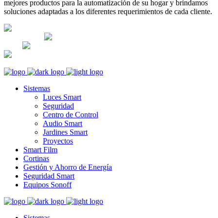
mejores productos para la automatización de su hogar y brindamos
soluciones adaptadas a los diferentes requerimientos de cada cliente.
Lunes-Sábado: 8am - 5pm; Domingo:
CERRADO
Av. José Leal 474-Lince Lima,
Perú
+51 983270360
+51 983270360
informes@orviboperu.com.pe
orvibo@orviboperu.com.pe
Sistemas
Luces Smart
Seguridad
Centro de Control
Audio Smart
Jardines Smart
Proyectos
Smart Film
Cortinas
Gestión y Ahorro de Energía
Seguridad Smart
Equipos Sonoff
Sistemas