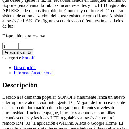
que desee y ajuste la luz sin escalonamientos en cualquier momento.
Soporte para atenuar bombillas incandescentes y luz LED regulable.
API REST de dispositivo abierto: Conecte y controle el D1 con su
sistema de automatización del hogar existente como Home Assistant
a través de LAN. Configure escenarios con diferentes intensidades
de luz.
Disponible para reserva
Interruptor
de
Añadir al carrito
atenuación
Categoría:
Sonoff
inteligente
SONOFF
Descripción
D1
Información adicional
quantity
Descripción
Debido a la demanda popular, SONOFF finalmente lanza un nuevo
interruptor de atenuación inteligente D1. Mejora de forma excelente
el sistema de iluminación de tu hogar con diferentes niveles de
luminosidad. Encienda/apague, ilumine y atenúe las bombillas
incandescentes y las luces LED regulables a través del control
remoto RM433, la aplicación eWeLink, Alexa o Google Home. El
modo de amanecer y atardecer recién agregado está disponible en la