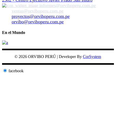
2302 - Centro Ejecutivo Javier Prado San Isidro
informes@orviboperu.com.pe
ventas@orviboperu.com.pe
proyectos@orviboperu.com.pe
orvibo@orviboperu.com.pe
En el Mundo
© 2026 ORVIBO PERÚ | Developer By
CorSystem
facebook