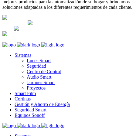
mejores productos para la automatización de su hogar y brindamos
soluciones adaptadas a los diferentes requerimientos de cada cliente.
Lunes-Sábado: 8am - 5pm; Domingo:
CERRADO
Av. José Leal 474-Lince Lima,
Perú
+51 983270360
+51 983270360
informes@orviboperu.com.pe
orvibo@orviboperu.com.pe
Sistemas
Luces Smart
Seguridad
Centro de Control
Audio Smart
Jardines Smart
Proyectos
Smart Film
Cortinas
Gestión y Ahorro de Energía
Seguridad Smart
Equipos Sonoff
Sistemas