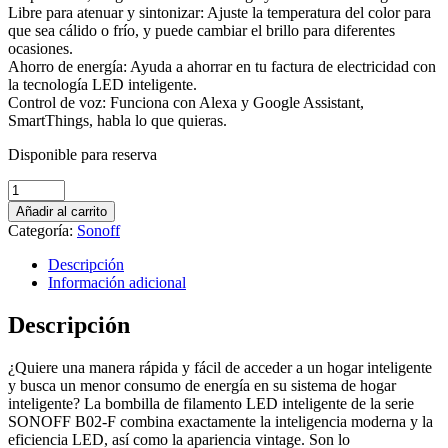
Libre para atenuar y sintonizar: Ajuste la temperatura del color para
que sea cálido o frío, y puede cambiar el brillo para diferentes
ocasiones.
Ahorro de energía: Ayuda a ahorrar en tu factura de electricidad con
la tecnología LED inteligente.
Control de voz: Funciona con Alexa y Google Assistant,
SmartThings, habla lo que quieras.
Disponible para reserva
Bombilla
de
Añadir al carrito
filamento
Categoría:
Sonoff
LED
Wi-
Descripción
Fi
Información adicional
inteligente
SONOFF
Descripción
B02-
F
¿Quiere una manera rápida y fácil de acceder a un hogar inteligente
quantity
y busca un menor consumo de energía en su sistema de hogar
inteligente? La bombilla de filamento LED inteligente de la serie
SONOFF B02-F combina exactamente la inteligencia moderna y la
eficiencia LED, así como la apariencia vintage. Son lo