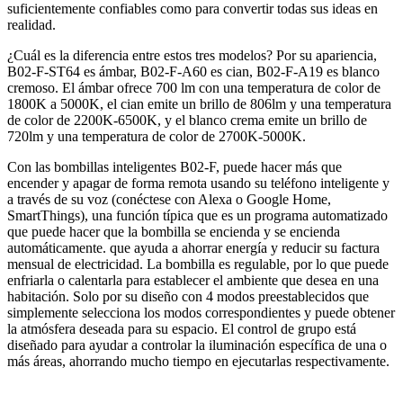
suficientemente confiables como para convertir todas sus ideas en
realidad.
¿Cuál es la diferencia entre estos tres modelos? Por su apariencia,
B02-F-ST64 es ámbar, B02-F-A60 es cian, B02-F-A19 es blanco
cremoso. El ámbar ofrece 700 lm con una temperatura de color de
1800K a 5000K, el cian emite un brillo de 806lm y una temperatura
de color de 2200K-6500K, y el blanco crema emite un brillo de
720lm y una temperatura de color de 2700K-5000K.
Con las bombillas inteligentes B02-F, puede hacer más que
encender y apagar de forma remota usando su teléfono inteligente y
a través de su voz (conéctese con Alexa o Google Home,
SmartThings), una función típica que es un programa automatizado
que puede hacer que la bombilla se encienda y se encienda
automáticamente. que ayuda a ahorrar energía y reducir su factura
mensual de electricidad. La bombilla es regulable, por lo que puede
enfriarla o calentarla para establecer el ambiente que desea en una
habitación. Solo por su diseño con 4 modos preestablecidos que
simplemente selecciona los modos correspondientes y puede obtener
la atmósfera deseada para su espacio. El control de grupo está
diseñado para ayudar a controlar la iluminación específica de una o
más áreas, ahorrando mucho tiempo en ejecutarlas respectivamente.