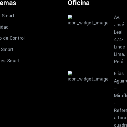
temas
Oficina
 Smart
Av.
José
idad
Leal
o de Control
474-
Lince
 Smart
Lima,
nes Smart
Perú
Elias
Aguirr
–
Mirafl
-
Refere
altura
cuadr