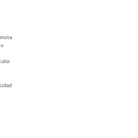
emota
su
color
icidad