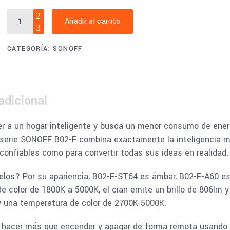
Bombilla
Añadir al carrito
de
filamento
CATEGORÍA:
SONOFF
LED
Wi-
Fi
inteligente
adicional
SONOFF
B02-
er a un hogar inteligente y busca un menor consumo de ener
F
a serie SONOFF B02-F combina exactamente la inteligencia mo
quantity
confiables como para convertir todas sus ideas en realidad.
delos? Por su apariencia, B02-F-ST64 es ámbar, B02-F-A60 es
 color de 1800K a 5000K, el cian emite un brillo de 806lm 
 y una temperatura de color de 2700K-5000K.
e hacer más que encender y apagar de forma remota usando s