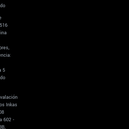
rdo
e
516
ina
ores,
ncia:
a 5
rdo
valación
os Inkas
08
a 602 -
3B,