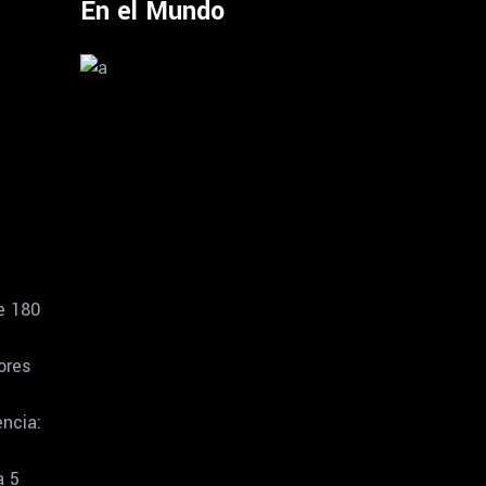
En el Mundo
e 180
ores
ncia:
a 5