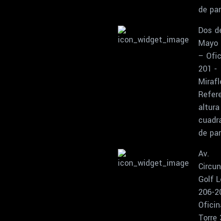
de pa
Dos d
Mayo 
– Ofic
201 -
Mirafl
Refere
altura
cuadr
de pa
Av.
Circun
Golf L
206-2
Oficin
Torre 